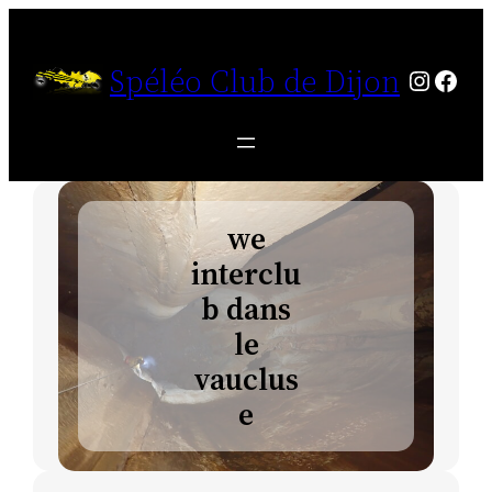
Aller
au
Spéléo Club de Dijon
https:
http
contenu
we
interclu
b dans
le
vauclus
e