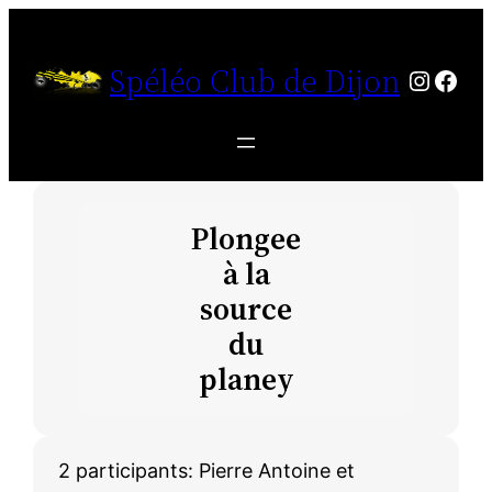
Aller
au
Spéléo Club de Dijon
https:
http
contenu
Plongee
à la
source
du
planey
2 participants: Pierre Antoine et